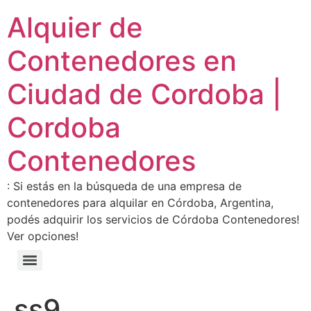
Alquier de
Contenedores en
Ciudad de Cordoba |
Cordoba
Contenedores
: Si estás en la búsqueda de una empresa de
contenedores para alquilar en Córdoba, Argentina,
podés adquirir los servicios de Córdoba Contenedores!
Ver opciones!
ss9