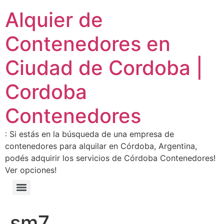
Alquier de
Contenedores en
Ciudad de Cordoba |
Cordoba
Contenedores
: Si estás en la búsqueda de una empresa de
contenedores para alquilar en Córdoba, Argentina,
podés adquirir los servicios de Córdoba Contenedores!
Ver opciones!
sm7