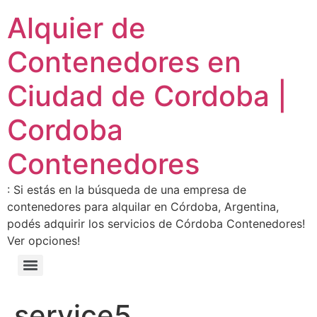
Alquier de
Contenedores en
Ciudad de Cordoba |
Cordoba
Contenedores
: Si estás en la búsqueda de una empresa de
contenedores para alquilar en Córdoba, Argentina,
podés adquirir los servicios de Córdoba Contenedores!
Ver opciones!
service5