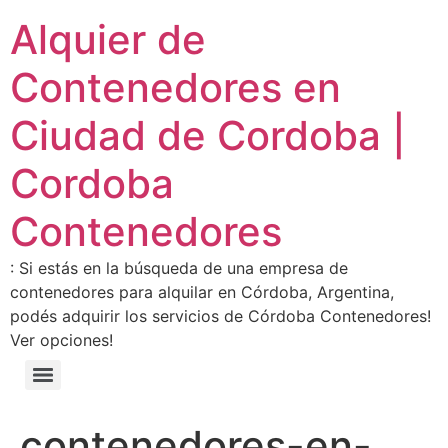
Alquier de
Contenedores en
Ciudad de Cordoba |
Cordoba
Contenedores
: Si estás en la búsqueda de una empresa de
contenedores para alquilar en Córdoba, Argentina,
podés adquirir los servicios de Córdoba Contenedores!
Ver opciones!
contenedores-en-