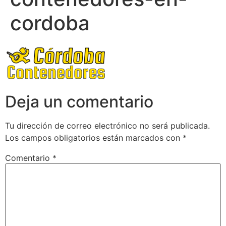
cordoba
Deja un comentario
Tu dirección de correo electrónico no será publicada.
Los campos obligatorios están marcados con
*
Comentario
*