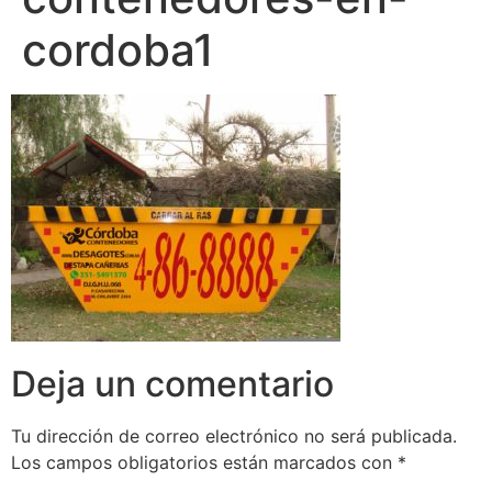
cordoba1
Deja un comentario
Tu dirección de correo electrónico no será publicada.
Los campos obligatorios están marcados con
*