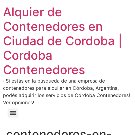
Alquier de
Contenedores en
Ciudad de Cordoba |
Cordoba
Contenedores
: Si estás en la búsqueda de una empresa de
contenedores para alquilar en Córdoba, Argentina,
podés adquirir los servicios de Córdoba Contenedores!
Ver opciones!
contenedores-en-