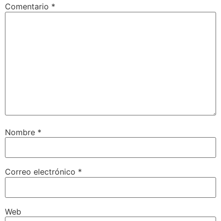
Comentario
*
Nombre
*
Correo electrónico
*
Web