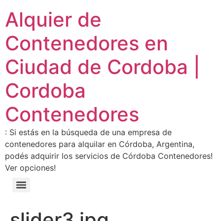
Alquier de
Contenedores en
Ciudad de Cordoba |
Cordoba
Contenedores
: Si estás en la búsqueda de una empresa de
contenedores para alquilar en Córdoba, Argentina,
podés adquirir los servicios de Córdoba Contenedores!
Ver opciones!
slider3.jpg