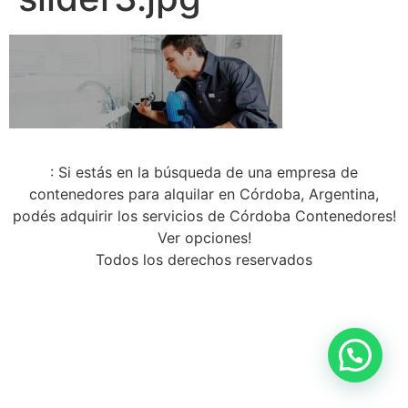
: Si estás en la búsqueda de una empresa de
contenedores para alquilar en Córdoba, Argentina,
podés adquirir los servicios de Córdoba Contenedores!
Ver opciones!
Todos los derechos reservados